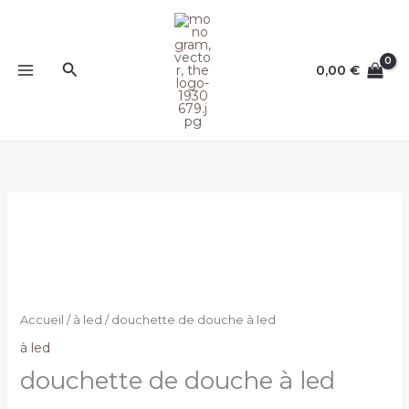
Aller
au
contenu
Rechercher
0,00
€
Accueil
/
à led
/ douchette de douche à led
à led
douchette de douche à led