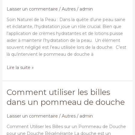
Douche
à
Laisser un commentaire
/
Autres
/
admin
billes
Soin Naturel de la Peau : Dans la quête d’une peau saine
Améliore
et éclatante, l’hydratation joue un rôle crucial. Bien que
Votre
l’application de crèmes hydratantes et de lotions puisse
Hydratation
aider à maintenir l’hydratation de la peau. Un élément
souvent négligé est l’eau utilisée lors de la douche. C’est
là qu’intervient le pommeau de douche à
Lire la suite »
Comment utiliser les billes
Comment
utiliser
dans un pommeau de douche
les
billes
Laisser un commentaire
/
Autres
/
admin
dans
un
Comment Utiliser les Billes sur un Pommeau de Douche
pommeau
pour une Douche Régénérante La douche est un