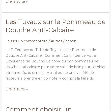
Lire la suite »
Les Tuyaux sur le Pommeau de
Les
Tuyaux
Douche Anti-Calcaire
sur
le
Laisser un commentaire
/
Autres
/
admin
Pommeau
de
La Différence de Taille de Tuyau sur le Pommeau de
Douche
Douche Anti-Calcaire : Comment Ça Influence Votre
Anti-
Expérience de Douche Le choix du bon pommeau de
Calcaire
douche anti-calcaire pour votre salle de bain peut sembler
être une tâche simple. Mais il existe une variété de
facteurs à prendre en compte, y compris la taille du
Lire la suite »
Comment choisir un
Comment