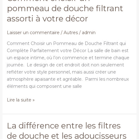
choisir
pommeau de douche filtrant
un
assorti à votre décor
pommeau
de
douche
Laisser un commentaire
/
Autres
/
admin
filtrant
Comment Choisir un Pommeau de Douche Filtrant qui
assorti
Complète Parfaitement votre Décor La salle de bain est
à
un espace intime, où l’on commence et termine chaque
votre
journée. Le design de cet endroit doit non seulement
décor
refléter votre style personnel, mais aussi créer une
atmosphère apaisante et agréable. Parmi les nombreux
éléments qui composent une salle
Lire la suite »
La différence entre les filtres
La
différence
de douche et les adoucisseurs
entre