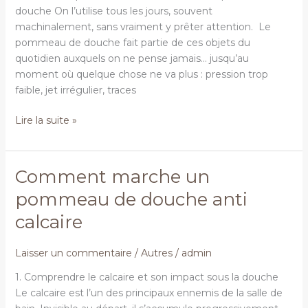
douche
douche On l’utilise tous les jours, souvent
machinalement, sans vraiment y prêter attention. Le
pommeau de douche fait partie de ces objets du
quotidien auxquels on ne pense jamais… jusqu’au
moment où quelque chose ne va plus : pression trop
faible, jet irrégulier, traces
Lire la suite »
Comment marche un
Comment
marche
pommeau de douche anti
un
calcaire
pommeau
de
douche
Laisser un commentaire
/
Autres
/
admin
anti
1. Comprendre le calcaire et son impact sous la douche
calcaire
Le calcaire est l’un des principaux ennemis de la salle de