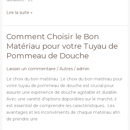
Lire la suite »
Comment Choisir le Bon
Comment
Choisir
Matériau pour votre Tuyau de
le
Pommeau de Douche
Bon
Matériau
pour
Laisser un commentaire
/
Autres
/
admin
votre
Le choix du bon matériau Le choix du bon matériau pour
Tuyau
votre tuyau de pommeau de douche est crucial pour
de
assurer une expérience de douche agréable et durable.
Pommeau
Avec une variété d’options disponibles sur le marché, il
de
est essentiel de comprendre les caractéristiques. Les
Douche
avantages et les inconvénients de chaque matériau afin
de prendre une