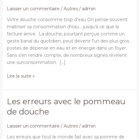
du
Laisser un commentaire
/
Autres
/
admin
pommeau
Votre douche consomme trop d’eau On pense souvent
maîtriser sa consommation d’eau… jusqu’à ce que la
facture arrive. La douche, pourtant perçue comme un
geste banal du quotidien, peut devenir l’un des plus gros
postes de dépense en eau et en énergie dans un foyer.
Sans s’en rendre compte, de nombreux signes révèlent
une surconsommation. […]
Lire la suite »
Les erreurs avec le pommeau
Les
erreurs
de douche
avec
le
Laisser un commentaire
/
Autres
/
admin
pommeau
de
Les erreurs que tout le monde fait avec sa pomme de