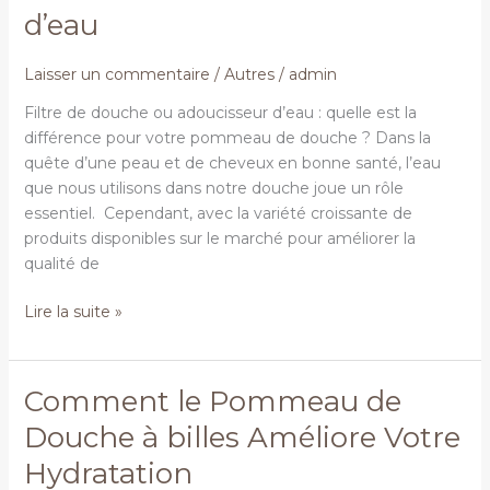
d’eau
les
filtres
de
Laisser un commentaire
/
Autres
/
admin
douche
Filtre de douche ou adoucisseur d’eau : quelle est la
et
différence pour votre pommeau de douche ? Dans la
les
quête d’une peau et de cheveux en bonne santé, l’eau
adoucisseurs
que nous utilisons dans notre douche joue un rôle
d’eau
essentiel. Cependant, avec la variété croissante de
produits disponibles sur le marché pour améliorer la
qualité de
Lire la suite »
Comment le Pommeau de
Comment
le
Douche à billes Améliore Votre
Pommeau
Hydratation
de