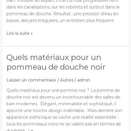
bain. Invisible au départ, il s’accumule progressivement
dans les canalisations, sur les robinets et surtout dans le
pommeau de douche. Résultat : une pression d’eau en
baisse, des jets irréguliers, un entretien plus fréquent
Lire la suite »
Quels matériaux pour un
Quels
matériaux
pommeau de douche noir
pour
un
Laisser un commentaire
/
Autres
/
admin
pommeau
de
Quels matériaux pour une pomme noir ? La pomme de
douche
douche noir est devenu un incontournable des salles de
noir
bain modernes. Élégant, minimaliste et sophistiqué, il
apporte une touche design indéniable. Mais derrière son
apparence esthétique se cache une réalité essentielle :
tous les pommeaux noirs ne se valent pas en termes de
durabilité. Le