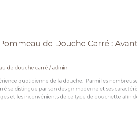
 Pommeau de Douche Carré : Avant
u de douche carré
/
admin
érience quotidienne de la douche. Parmi les nombreuses
 se distingue par son design moderne et ses caractéris
es et les inconvénients de ce type de douchette afin de