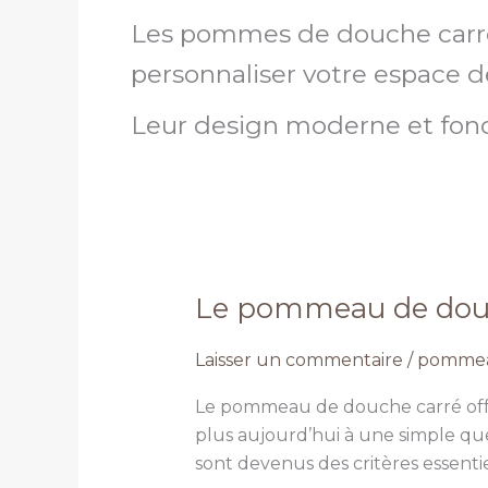
Les pommes de douche carrés 
personnaliser votre espace d
Leur design moderne et fonct
Le pommeau de douch
Le
pommeau
Laisser un commentaire
/
pommea
de
douche
Le pommeau de douche carré offr
carré,
plus aujourd’hui à une simple que
une
sont devenus des critères essenti
meilleure