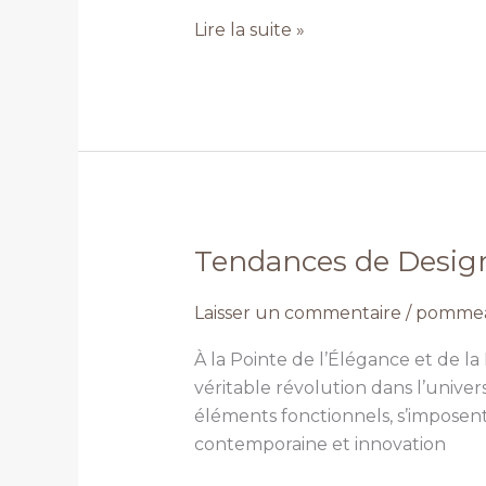
couverture
Lire la suite »
d’eau
?
Tendances de Desig
Tendances
de
Laisser un commentaire
/
pommea
Design
pour
À la Pointe de l’Élégance et de
le
véritable révolution dans l’unive
Pommeau
éléments fonctionnels, s’imposen
de
contemporaine et innovation
Douche
Carré