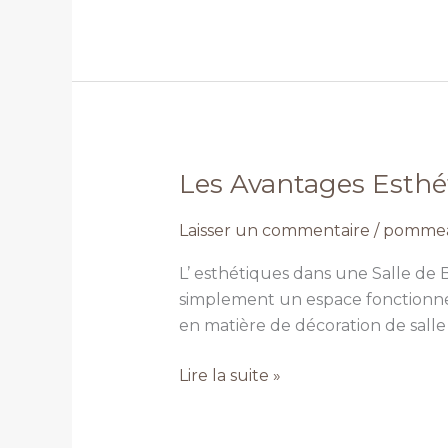
Carré
Les Avantages Esth
Les
Avantages
Laisser un commentaire
/
pommea
Esthétiques
du
L’ esthétiques dans une Salle de 
Pommeau
simplement un espace fonctionnel
de
en matière de décoration de salle
Douche
Carré
Lire la suite »