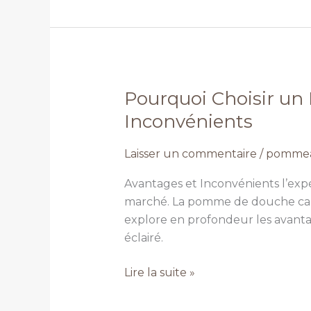
Pourquoi Choisir un
Pourquoi
Choisir
Inconvénients
un
Pommeau
Laisser un commentaire
/
pommea
de
Avantages et Inconvénients l’exp
Douche
marché. La pomme de douche carré
Carré
explore en profondeur les avantag
:
éclairé.
Avantages
et
Lire la suite »
Inconvénients