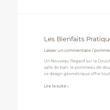
Les Bienfaits Prati
Les
Bienfaits
Laisser un commentaire
/
pommea
Pratiques
du
Un Nouveau Regard sur la Douche
Pommeau
salle de bain, le pommeau de do
de
ce design géométrique offre tou
Douche
Carré
Lire la suite »