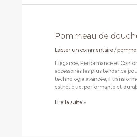
Pommeau de douche
Pommeau
de
Laisser un commentaire
/
pommea
douche
carré
Élégance, Performance et Confor
accessoires les plus tendance pour
technologie avancée, il transfo
esthétique, performante et durab
Lire la suite »