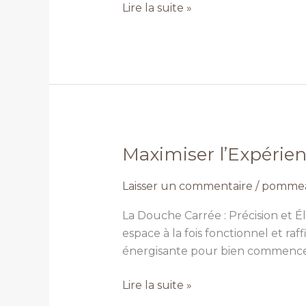
Lire la suite »
en
2024
:
Maximiser l’Expéri
Maximiser
l’Expérience
Laisser un commentaire
/
pommea
de
Douche
La Douche Carrée : Précision et 
avec
espace à la fois fonctionnel et 
un
énergisante pour bien commencer
Pommeau
de
Lire la suite »
Douche