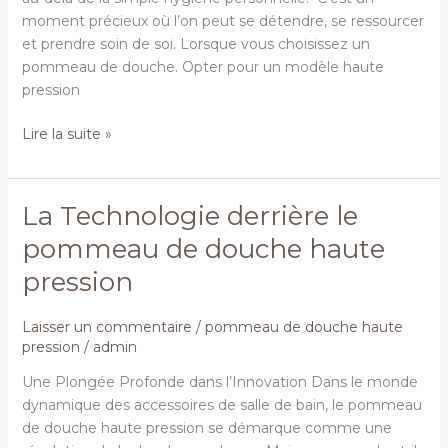
une
moment précieux où l’on peut se détendre, se ressourcer
Peau
et prendre soin de soi. Lorsque vous choisissez un
et
pommeau de douche. Opter pour un modèle haute
des
pression
Cheveux
Sains
Lire la suite »
La Technologie derrière le
La
Technologie
pommeau de douche haute
derrière
pression
le
pommeau
de
Laisser un commentaire
/
pommeau de douche haute
pression
/
admin
douche
haute
Une Plongée Profonde dans l’Innovation Dans le monde
pression
dynamique des accessoires de salle de bain, le pommeau
de douche haute pression se démarque comme une