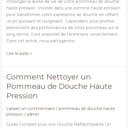
Prolonger la durée de vie de votre pommeau de douche
haute
haute pression Investir dans une pomme haute pression
pression
peut transformer votre expérience de douche en offrant
un jet puissant et revigorant. Cependant, pour profiter
pleinement des performances de votre pommeau sur le
long terme. Il est essentiel de l’entretenir correctement.
Dans cet article, nous partagerons
Lire la suite »
Comment Nettoyer un
Comment
Nettoyer
Pommeau de Douche Haute
un
Pression
Pommeau
de
Douche
Laisser un commentaire
/
pommeau de douche haute
pression
/
admin
Haute
Pression
Guide Complet pour une Douche Rafraîchissante Un