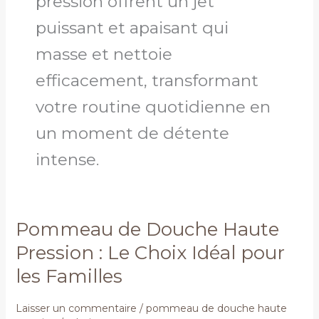
pression offrent un jet
puissant et apaisant qui
masse et nettoie
efficacement, transformant
votre routine quotidienne en
un moment de détente
intense.
Pommeau de Douche Haute
Pommeau
de
Pression : Le Choix Idéal pour
Douche
les Familles
Haute
Pression
:
Laisser un commentaire
/
pommeau de douche haute