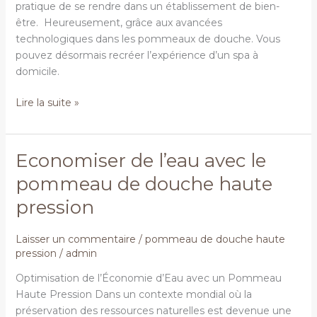
pratique de se rendre dans un établissement de bien-
pression
être. Heureusement, grâce aux avancées
technologiques dans les pommeaux de douche. Vous
pouvez désormais recréer l’expérience d’un spa à
domicile.
Lire la suite »
Economiser de l’eau avec le
Economiser
de
pommeau de douche haute
l’eau
pression
avec
le
pommeau
Laisser un commentaire
/
pommeau de douche haute
pression
/
admin
de
douche
Optimisation de l’Économie d’Eau avec un Pommeau
haute
Haute Pression Dans un contexte mondial où la
pression
préservation des ressources naturelles est devenue une