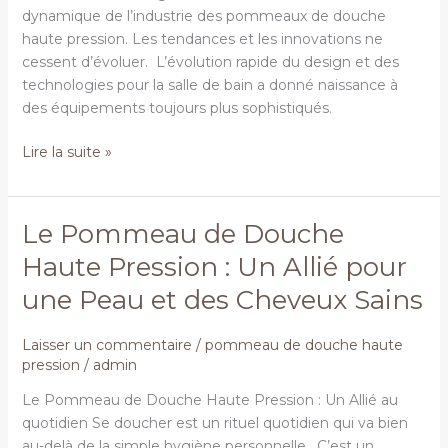
pression
dynamique de l’industrie des pommeaux de douche
haute pression. Les tendances et les innovations ne
cessent d’évoluer. L’évolution rapide du design et des
technologies pour la salle de bain a donné naissance à
des équipements toujours plus sophistiqués.
Lire la suite »
Le Pommeau de Douche
Le
Pommeau
Haute Pression : Un Allié pour
de
une Peau et des Cheveux Sains
Douche
Haute
Pression
Laisser un commentaire
/
pommeau de douche haute
pression
/
admin
:
Un
Le Pommeau de Douche Haute Pression : Un Allié au
Allié
quotidien Se doucher est un rituel quotidien qui va bien
pour
au-delà de la simple hygiène personnelle. C’est un