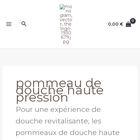
Aller
au
contenu
Rechercher
0,00
€
pommeau de
douche haute
pression
Pour une expérience de
douche revitalisante, les
pommeaux de douche haute