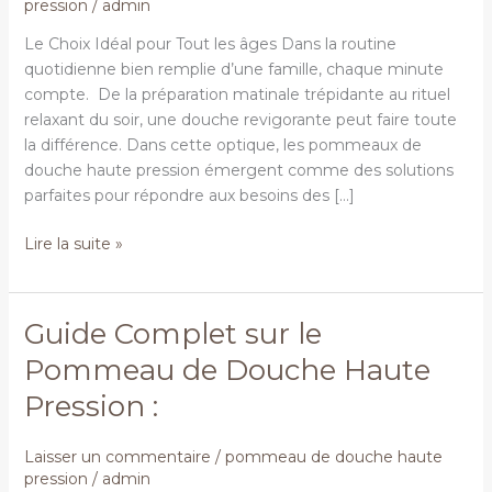
pression
/
admin
Le
Choix
Le Choix Idéal pour Tout les âges Dans la routine
Idéal
quotidienne bien remplie d’une famille, chaque minute
pour
compte. De la préparation matinale trépidante au rituel
les
relaxant du soir, une douche revigorante peut faire toute
Familles
la différence. Dans cette optique, les pommeaux de
douche haute pression émergent comme des solutions
parfaites pour répondre aux besoins des […]
Lire la suite »
Guide Complet sur le
Guide
Complet
Pommeau de Douche Haute
sur
Pression :
le
Pommeau
de
Laisser un commentaire
/
pommeau de douche haute
pression
/
admin
Douche