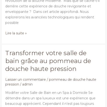
révolution de la douche moderne. Mais que se cache-t-il
derrière cette expérience de douche revigorante et
enveloppante ? Dans cet article approfondi. Nous
explorerons les avancées technologiques qui rendent
possible
Lire la suite »
Transformer votre salle de
Transformer
votre
bain grâce au pommeau de
salle
douche haute pression
de
bain
grâce
Laisser un commentaire
/
pommeau de douche haute
pression
/
admin
au
pommeau
Modifier votre Salle de Bain en un Spa à Domicile Se
de
détendre dans un spa luxueux est une expérience que
douche
beaucoup apprécient. Cependant il n’est pas toujours
haute