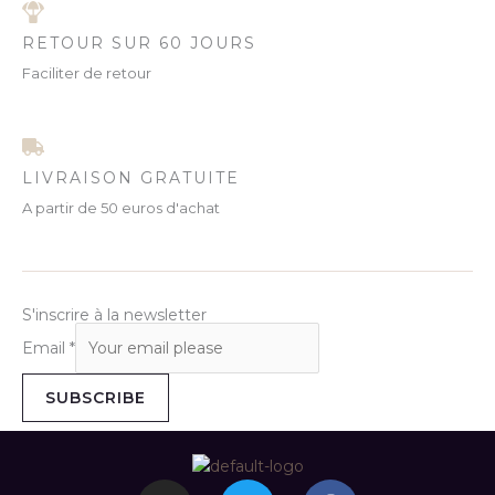
RETOUR SUR 60 JOURS
Faciliter de retour
LIVRAISON GRATUITE
A partir de 50 euros d'achat
S'inscrire à la newsletter
Email
*
SUBSCRIBE
I
T
F